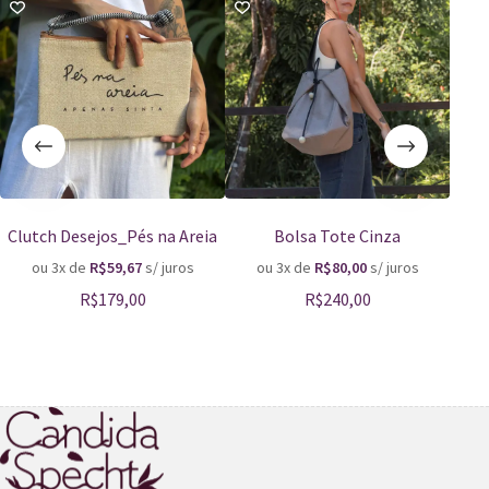
Clutch Desejos_Pés na Areia
Bolsa Tote Cinza
S
ou 3x de
R$
59,67
s/ juros
ou 3x de
R$
80,00
s/ juros
o
R$
179,00
R$
240,00