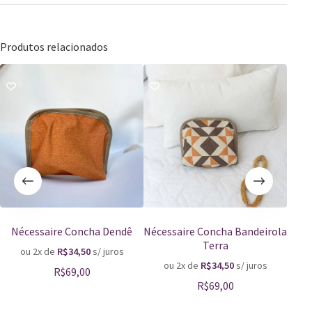
Produtos relacionados
Nécessaire Concha Dendê
Nécessaire Concha Bandeirola
Néce
Terra
ou 2x de
R$
34,50
s/ juros
o
ou 2x de
R$
34,50
s/ juros
R$
69,00
R$
69,00