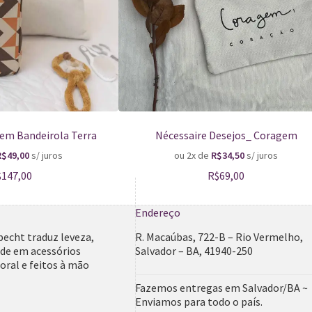
gem Bandeirola Terra
Nécessaire Desejos_ Coragem
R$
49,00
s/ juros
ou 2x de
R$
34,50
s/ juros
$
147,00
R$
69,00
Endereço
pecht traduz leveza,
R. Macaúbas, 722-B – Rio Vermelho,
ade em acessórios
Salvador – BA, 41940-250
ral e feitos à mão
Fazemos entregas em Salvador/BA ~
Enviamos para todo o país.