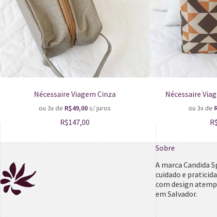
Nécessaire Viagem Cinza
Nécessaire Via
ou 3x de
R$
49,00
s/ juros
ou 3x de
R$
147,00
R
Sobre
A marca Candida S
cuidado e praticid
com design atempo
em Salvador.