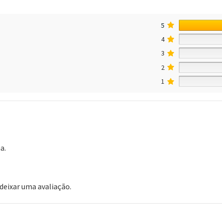
5
4
3
2
1
a.
eixar uma avaliação.