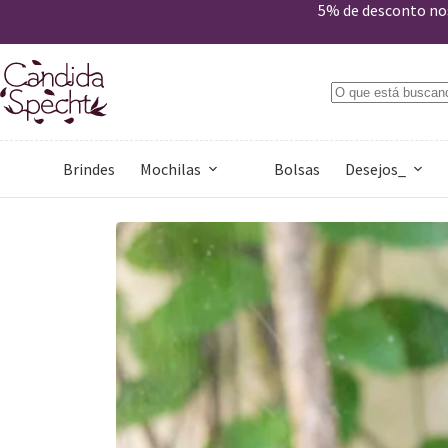
Estojo Maquiagem Chapada
5% de desconto nos
Comprar
R$
109,00
Apenas 2 em estoque
Brindes
Mochilas
Bolsas
Desejos_