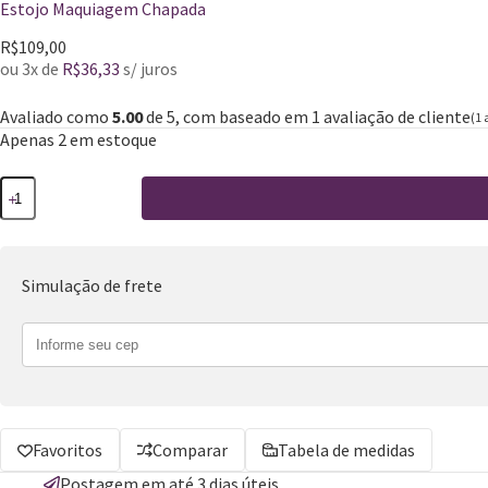
Estojo Maquiagem Chapada
R$
109,00
ou 3x de
R$
36,33
s/ juros
Avaliado como
5.00
de 5, com baseado em
1
avaliação de cliente
(
1
a
Apenas 2 em estoque
Simulação de frete
Favoritos
Comparar
Tabela de medidas
Postagem em até 3 dias úteis.