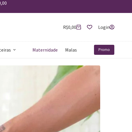
0,00
R$
0,00
Login
teiras
Maternidade
Malas
Mais
Promo