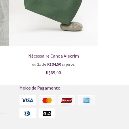
Nécessaire Canoa Alecrim
Nécessair
ou 2x de
R$
34,50
s/ juros
ou 2
R$
69,00
Meios de Pagamento