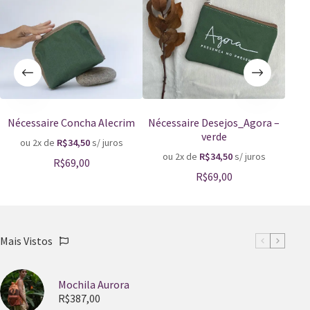
Nécessaire Concha Alecrim
Nécessaire Desejos_Agora –
Né
verde
ou 2x de
R$
34,50
s/ juros
o
ou 2x de
R$
34,50
s/ juros
R$
69,00
R$
69,00
Mais Vistos
Mochila Aurora
R$
387,00