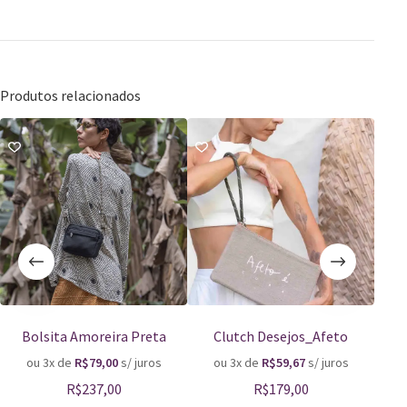
Produtos relacionados
Esgo
Bolsita Amoreira Preta
Clutch Desejos_Afeto
B
ou 3x de
R$
79,00
s/ juros
ou 3x de
R$
59,67
s/ juros
o
R$
237,00
R$
179,00