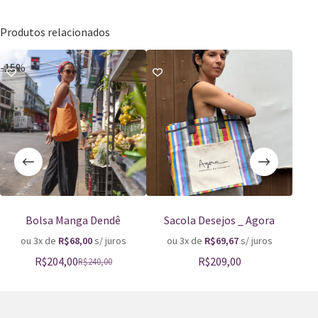
Produtos relacionados
-15%
Esgo
Bolsa Manga Dendê
Sacola Desejos _ Agora
ou 3x de
R$
68,00
s/ juros
ou 3x de
R$
69,67
s/ juros
o
R$
204,00
R$
209,00
R$
240,00