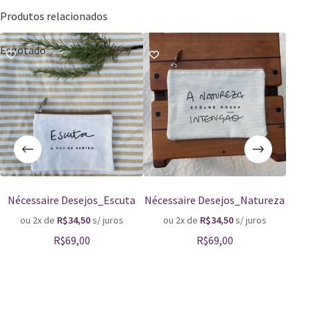
Produtos relacionados
Esgotado
Nécessaire Desejos_Escuta
Nécessaire Desejos_Natureza
Clut
ou 2x de
R$
34,50
s/ juros
ou 2x de
R$
34,50
s/ juros
o
R$
69,00
R$
69,00