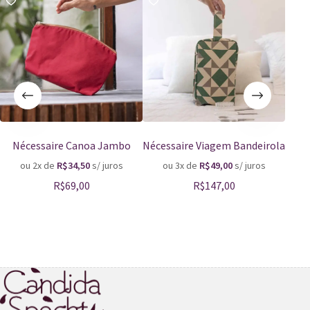
Nécessaire Canoa Jambo
Nécessaire Viagem Bandeirola
Né
ou 2x de
R$
34,50
s/ juros
ou 3x de
R$
49,00
s/ juros
o
R$
69,00
R$
147,00