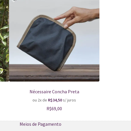
Nécessaire Concha Preta
Bols
ou 2x de
R$
34,50
s/ juros
ou 3
R$
69,00
Meios de Pagamento