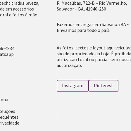
pecht traduz leveza,
R. Macaúbas, 722-B – Rio Vermelho,
ade em acessórios
Salvador – BA, 41940-250
ral e feitos à mão
Fazemos entregas em Salvador/BA ~
Enviamos para todo o país.
As fotos, textos e layout aqui veicula
66-4834
são de propriedade da Loja. É proibida
hatsapp
utilização total ou parcial sem nossa
autorização.
Instagram
Pinterest
a
enha
voluções
requêntes
rivacidade