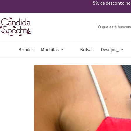
Pochete Cacau
5% de desconto nos
Comprar
R$
219,00
Em estoque
Brindes
Mochilas
Bolsas
Desejos_