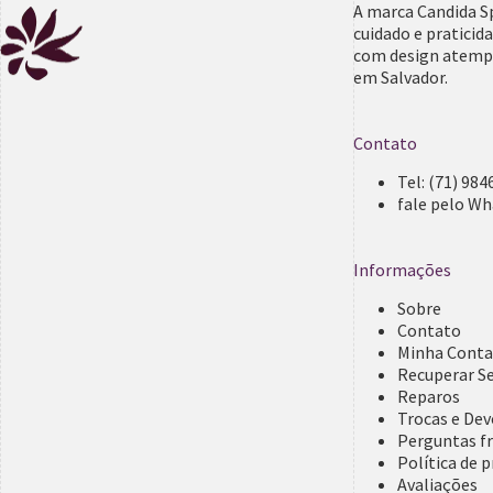
A marca Candida S
cuidado e praticid
com design atempo
em Salvador.
Contato
Tel:
(71) 984
fale pelo W
Informações
Sobre
Contato
Minha Cont
Recuperar S
Reparos
Trocas e De
Perguntas f
Política de p
Avaliações