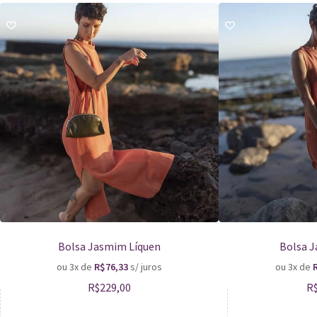
Bolsa Jasmim Líquen
Bolsa 
ou 3x de
R$
76,33
s/ juros
ou 3x de
R$
229,00
R