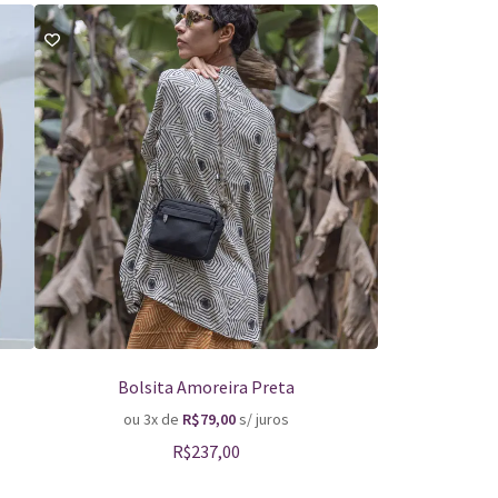
Bolsita Amoreira Preta
Clu
ou 3x de
R$
79,00
s/ juros
ou 3
R$
237,00