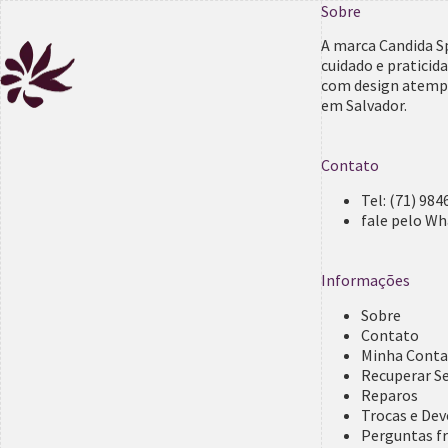
Sobre
A marca Candida S
cuidado e praticid
com design atempo
em Salvador.
Contato
Tel:
(71) 984
fale pelo W
Informações
Sobre
Contato
Minha Cont
Recuperar S
Reparos
Trocas e De
Perguntas f