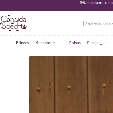
Sacola Desejos _ Agora
5% de desconto nos
Comprar
R$
209,00
Apenas 1 em estoque
Brindes
Mochilas
Bolsas
Desejos_