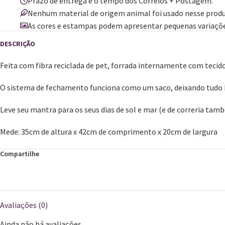
Prazo de entrega é o tempo dos Correios + Postagem.
Nenhum material de origem animal foi usado nesse produ
As cores e estampas podem apresentar pequenas variaçõe
Feita com fibra reciclada de pet, forrada internamente com tecido
O sistema de fechamento funciona como um saco, deixando tudo
Leve seu mantra para os seus dias de sol e mar (e de correria tam
​Mede: 35cm de altura x 42cm de comprimento x 20cm de largura
Compartilhe
Avaliações (0)
Ainda não há avaliações