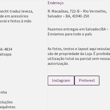
Endereço
pecht traduz leveza,
R. Macaúbas, 722-B – Rio Vermelho,
ade em acessórios
Salvador – BA, 41940-250
ral e feitos à mão
Fazemos entregas em Salvador/BA ~
Enviamos para todo o país.
As fotos, textos e layout aqui veicula
66-4834
são de propriedade da Loja. É proibida
hatsapp
utilização total ou parcial sem nossa
autorização.
Instagram
Pinterest
a
enha
voluções
requêntes