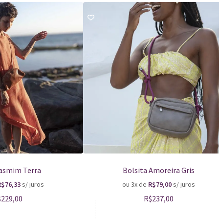
Jasmim Terra
Bolsita Amoreira Gris
R$
76,33
s/ juros
ou 3x de
R$
79,00
s/ juros
$
229,00
R$
237,00