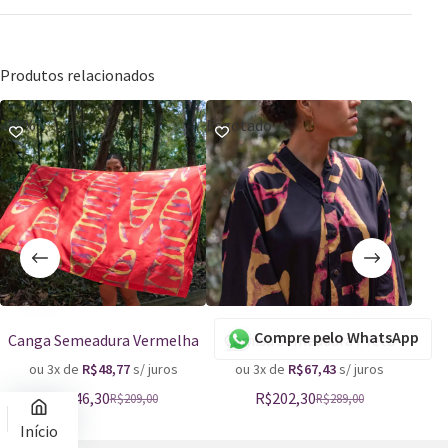
Produtos relacionados
-30%
Esgotado
-50
Compre pelo WhatsApp
Canga Semeadura Vermelha
Camisa Semeadura Preta
ou 3x de
R$
48,77
s/ juros
ou 3x de
R$
67,43
s/ juros
o
R$
146,30
R$
202,30
R$
209,00
R$
289,00
Início