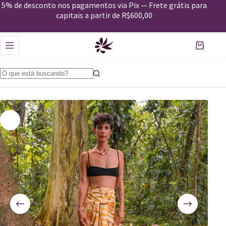
Canga Messe
5% de desconto nos pagamentos via Pix — Frete grátis para
Comprar
R$
146,30
R$
209,00
capitais a partir de R$600,00
Em estoque
-30%