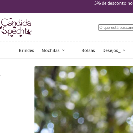
5% de desconto nos
Top Semeadura Amarelo e Preto
Comprar
R$
132,30
R$
189,00
Brindes
Mochilas
Bolsas
Desejos_
-30%