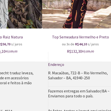
o Raiz Natura
Top Semeadura Vermelho e Preto
R$
56,70
s/ juros
ou 3x de
R$
44,10
s/ juros
0,10
R$
132,30
R$
189,00
R$
189,00
Endereço
pecht traduz leveza,
R. Macaúbas, 722-B – Rio Vermelho,
ade em acessórios
Salvador – BA, 41940-250
ral e feitos à mão
Fazemos entregas em Salvador/BA ~
Enviamos para todo o país.
As fotos, textos e layout aqui veicula