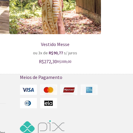
Vestido Messe
Vestid
ou 3x de
R$
90,77
s/ juros
ou 3
R$
272,30
R$
389,00
Meios de Pagamento
dos