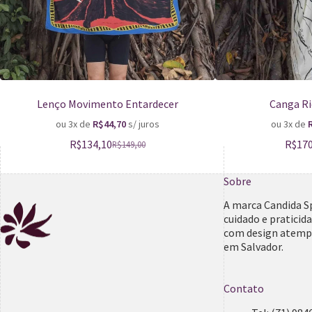
Lenço Movimento Entardecer
Canga Ri
ou 3x de
R$
44,70
s/ juros
ou 3x de
R$
134,10
R$
17
R$
149,00
Sobre
A marca Candida S
cuidado e praticid
com design atempo
em Salvador.
Contato