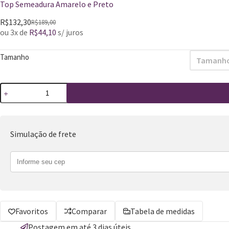
Top Semeadura Amarelo e Preto
R$
132,30
R$
189,00
ou 3x de
R$
44,10
s/ juros
Tamanho
Tamanho
Simulação de frete
Favoritos
Comparar
Tabela de medidas
Postagem em até 3 dias úteis.