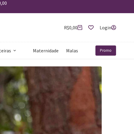
0,00
R$
0,00
Login
teiras
Maternidade
Malas
Mais
Promo