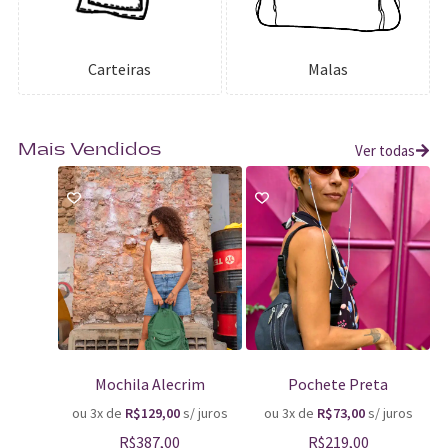
Carteiras
Malas
Ver todas
Mais Vendidos
Mochila Alecrim
Pochete Preta
ou 3x de
R$
129,00
s/ juros
ou 3x de
R$
73,00
s/ juros
R$
387,00
R$
219,00