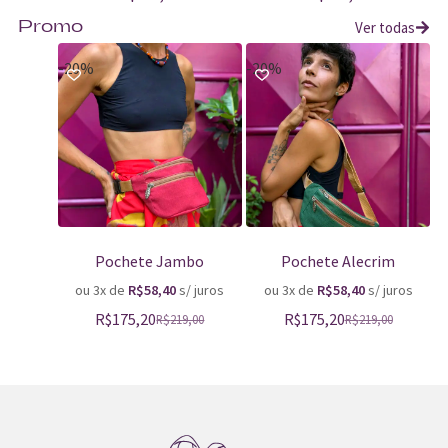
Ver todas
Promo
-20%
-20%
Pochete Jambo
Pochete Alecrim
ou 3x de
R$
58,40
s/ juros
ou 3x de
R$
58,40
s/ juros
R$
175,20
R$
175,20
R$
219,00
R$
219,00