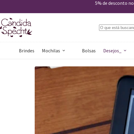
Nécessaire Desejos_Afeto
5% de desconto nos
Comprar
R$
69,00
Apenas 1 em estoque
Brindes
Mochilas
Bolsas
Desejos_