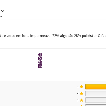
to.
s.
te e verso em lona impermeável 72% algodão 28% poliéster. O fec
5
4
3