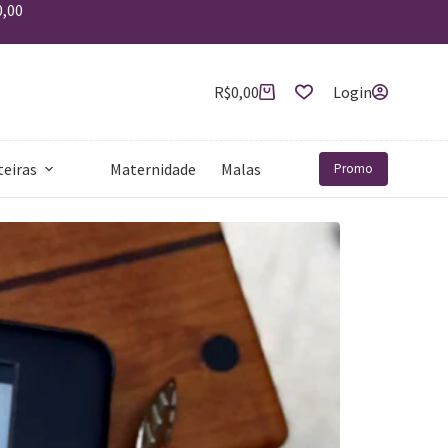
0,00
R$
0,00
Login
teiras
Maternidade
Malas
Mais
Promo