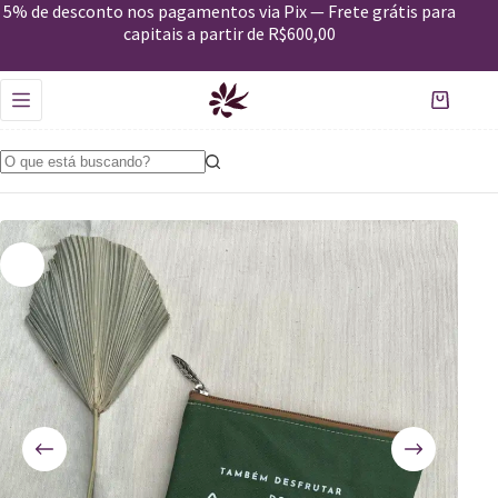
5% de desconto nos pagamentos via Pix — Frete grátis para
Nécessaire Desejos_Acaso – verde
Comprar
capitais a partir de R$600,00
R$
69,00
Em estoque