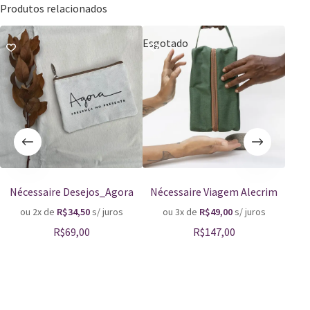
Produtos relacionados
Esgotado
Esgo
Nécessaire Desejos_Agora
Nécessaire Viagem Alecrim
Né
ou 2x de
R$
34,50
s/ juros
ou 3x de
R$
49,00
s/ juros
o
R$
69,00
R$
147,00