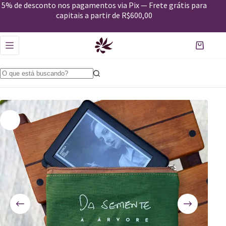
5% de desconto nos pagamentos via Pix — Frete grátis para
Nécessaire Desejos_Semente-verde
Comprar
capitais a partir de R$600,00
R$
69,00
Em estoque