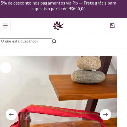
Nécessaire Leve Jambo Kit
5% de desconto nos pagamentos via Pix — Frete grátis para
Comprar
R$
108,00
capitais a partir de R$600,00
Apenas 1 em estoque