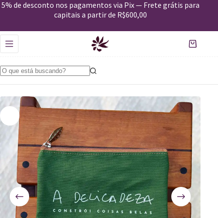
5% de desconto nos pagamentos via Pix — Frete grátis para
Nécessaire Desejos_Delicadeza-verde
Comprar
capitais a partir de R$600,00
R$
69,00
Apenas 2 em estoque