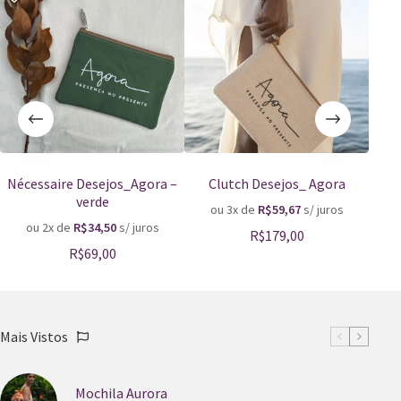
Nécessaire Desejos_Agora –
Clutch Desejos_ Agora
Né
verde
ou 3x de
R$
59,67
s/ juros
o
ou 2x de
R$
34,50
s/ juros
R$
179,00
R$
69,00
Mais Vistos
Mochila Aurora