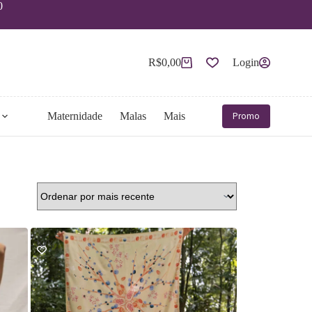
0
R$
0,00
Login
Carrinho
Promo
Maternidade
Malas
Mais
-30%