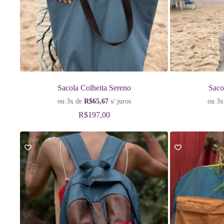
Sacola Colheita Sereno
Saco
ou 3x de
R$
65,67
s/ juros
ou 3x
R$
197,00