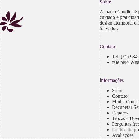
Sobre
A marca Candida Sp
cuidado e praticida
design atemporal e 
Salvador.
Contato
Tel:
(71) 984
fale pelo Wh
Informações
Sobre
Contato
Minha Conta
Recuperar Se
Reparos
Trocas e Dev
Perguntas fre
Política de p
Avaliações