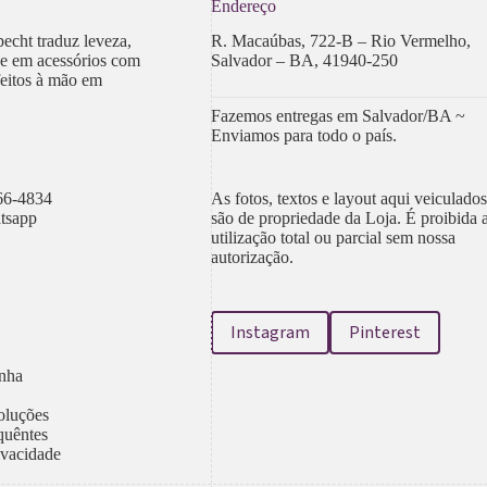
Endereço
echt traduz leveza,
R. Macaúbas, 722-B – Rio Vermelho,
de em acessórios com
Salvador – BA, 41940-250
feitos à mão em
Fazemos entregas em Salvador/BA ~
Enviamos para todo o país.
66-4834
As fotos, textos e layout aqui veiculado
atsapp
são de propriedade da Loja. É proibida 
utilização total ou parcial sem nossa
autorização.
Instagram
Pinterest
nha
oluções
quêntes
rivacidade