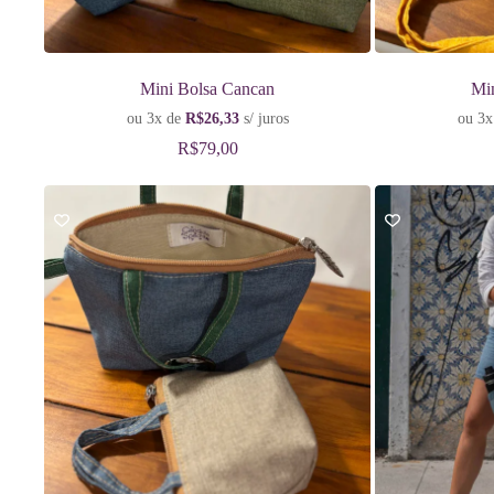
Mini Bolsa Cancan
Mi
ou 3x de
R$
26,33
s/ juros
ou 3x
R$
79,00