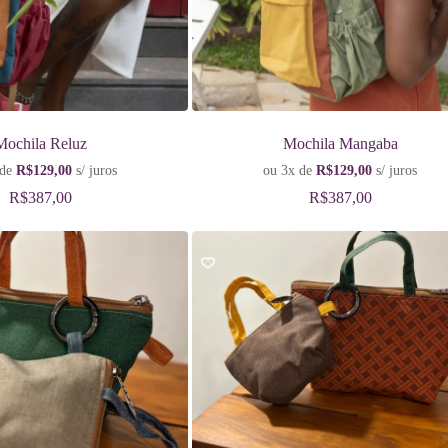
Mochila Reluz
Mochila Mangaba
 de
R$
129,00
s/ juros
ou 3x de
R$
129,00
s/ juros
R$
387,00
R$
387,00