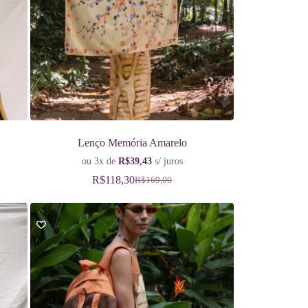
Lenço Memória Amarelo
ou 3x de
R$
39,43
s/ juros
R$
118,30
R$
169,00
O
O
preço
preço
original
atual
era:
é:
R$169,00.
R$118,30.