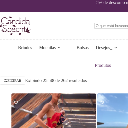
Pular
5% de desconto no
para
o
conteúdo
Sem
resultados
Brindes
Mochilas
Bolsas
Desejos_
Produtos
Classificado
Exibindo 25–48 de 262 resultados
FILTRAR
por
mais
recente
-30%