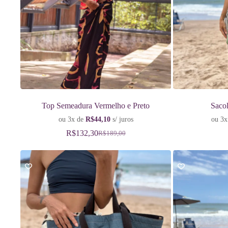
Top Semeadura Vermelho e Preto
Sacol
ou 3x de
R$
44,10
s/ juros
ou 3x
R$
132,30
R$
189,00
O
O
preço
preço
original
atual
era:
é:
R$189,00.
R$132,30.