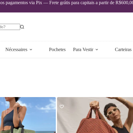
s pagamentos via Pix — Frete grátis para capitais a partir de R$600,0
Nécessaires
Pochetes
Para Vestir
Carteiras